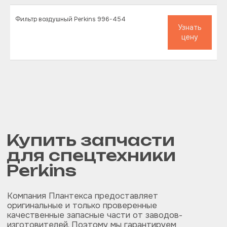
Наши специалисты помогут подобрать запчасти,
которые подойдут именно под вашу модель
двигателя Perkins и организуем
Фильтр воздушный Perkins 996-454
оперативную доставку запчастей в любую
Узнать
точку России.
цену
На складах всегда есть в наличии самые
востребованные запчасти для спецтехники,
дизельных и газовых двигателей Caterpillar,
Cummins, Perkins, Komatsu
Оперативно
поставляем запчасти
для спецтехники