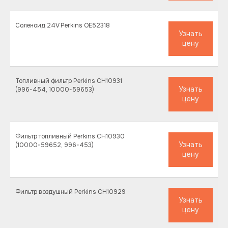
Соленоид 24V Perkins OE52318
Узнать
цену
Топливный фильтр Perkins CH10931
Узнать
(996-454, 10000-59653)
цену
Купить запчасти
Фильтр топливный Perkins CH10930
для спецтехники
Узнать
(10000-59652, 996-453)
Perkins
цену
Компания Плантекса предоставляет
оригинальные и только проверенные
качественные запасные части от заводов-
Фильтр воздушный Perkins CH10929
изготовителей. Поэтому мы гарантируем
Узнать
качество поставляемых запчастей для
двигателей Perkins (
Перкинс)
и предлагаем
цену
выгодные условия.