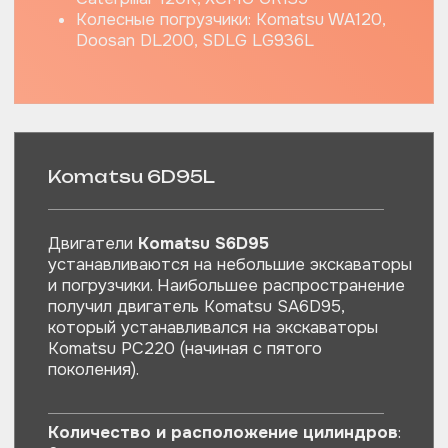
Оперативно
поставляем запчасти
для спецтехники
ИНН 6685164110
ОГРН 1196658045297
КПП 668501001
НАВИГАЦИЯ
Санитарно-технические работы
Запчасти для спецтехники
Металлоконструкции
Стройматериалы