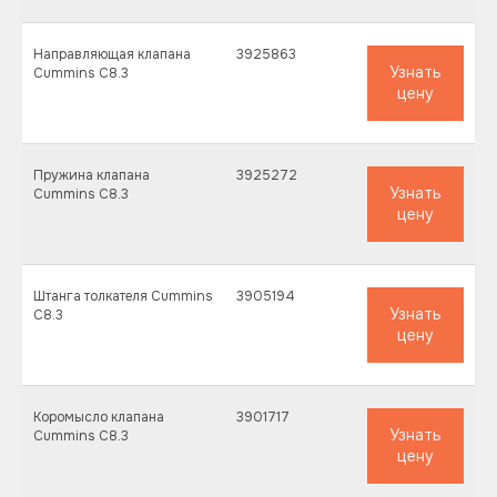
Запчасти для спецтехники
Направляющая клапана
3925863
Металлоконструкции
Узнать
Cummins C8.3
цену
Стройматериалы
Пружина клапана
3925272
ИНЖЕНЕРНЫЕ РАБОТЫ
Узнать
Cummins C8.3
цену
+7 912 219-64-49
Штанга толкателя Cummins
3905194
+7 950 197-98-80
Узнать
C8.3
цену
plantexa.info@gmail.com
Коромысло клапана
3901717
Узнать
ЗАПЧАСТИ ДЛЯ СПЕЦТЕХНИКИ
Cummins C8.3
цену
+7 996 596-99-86