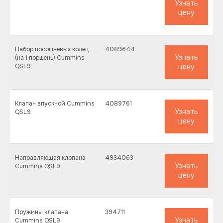
Узнать
цену
Набор пооршневых колец
4089644
Узнать
(на 1 поршень) Cummins
QSL9
цену
Клапан впускной Cummins
4089761
Узнать
QSL9
цену
Направляющая клопана
4934063
Узнать
Cummins QSL9
цену
Пружины клапана
394711
Узнать
Cummins QSL9