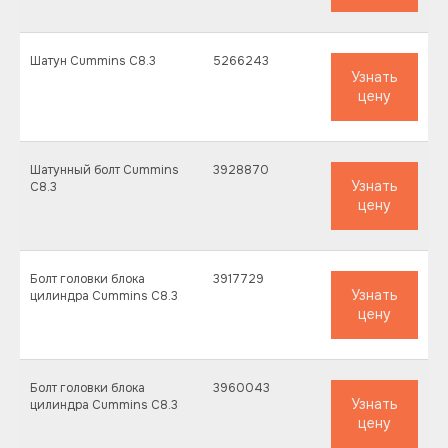
Шатун Cummins C8.3
5266243
Узнать
цену
Шатунный болт Cummins
3928870
Узнать
C8.3
Оперативно
цену
поставляем запчасти
для спецтехники
Болт головки блока
3917729
ИНН 6685164110
Узнать
цилиндра Cummins C8.3
ОГРН 1196658045297
цену
КПП 668501001
Болт головки блока
3960043
НАВИГАЦИЯ
Узнать
цилиндра Cummins C8.3
Санитарно-технические работы
цену