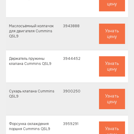
цену
Каталог запчастей
для дизельного
Маслосъёмный колпачок
3943888
Узнать
для двигателя Cummins
двигателя Cummins
QSL9
цену
C-8.3
Держатель пружины
3944452
Узнать
клапана Cummins QSL9
цену
Сухарь клапана Cummins
3900250
Узнать
QSL9
цену
Форсунка охлаждения
3959291
Узнать
поршня Cummins QSL9