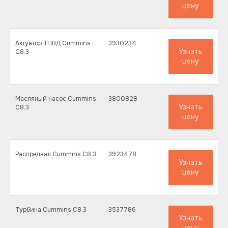
Комбайны: Аcros
от модификации: 250 
цену
Дорожные фрезы: Wirtgen
кВт);
Экскаваторы: Robex
Максимальный кру
в зависимости от мо
до 11 519 Нм;
Актуатор ТНВД Cummins
3930234
Узнать
C8.3
Вес
: 740 кг.
цену
Масляный насос Cummins
3800828
Узнать
C8.3
цену
Распредвал Cummins C8.3
3923478
Узнать
цену
Турбина Cummins C8.3
3537786
Узнать
цену