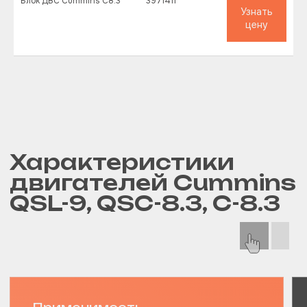
Блок ДВС Cummins C8.3
3971411
Узнать
цену