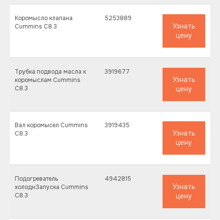
plantexa.parts@yandex.ru
Коромысло клапана
5253889
Узнать
Cummins C8.3
цену
Трубка подвода масла к
3919677
Узнать
коромыслам Cummins
C8.3
цену
© PLANTEXA.2019-2025
Политика конфиденциальности
Вал коромысел Cummins
3919435
Узнать
C8.3
цену
Разработка сайта
Подогреватель
4942815
Узнать
холоднЗапуска Cummins
C8.3
цену